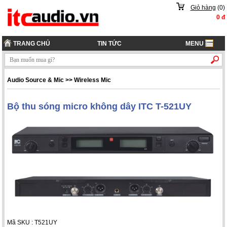
Giỏ hàng
(
0
)
0
đ
TRANG CHỦ
TIN TỨC
MENU
Audio Source & Mic
>>
Wireless Mic
Bộ thu sóng micro không dây ITC T-521UY
Mã SKU : T521UY