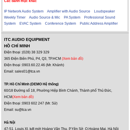
Các danh mục khác
IP Network Audio System
Amplifier with Audio Source
Loudspeaker
Weekly Timer
Audio Source & Mic
PA System
Professional Sound
System
EVAC System
Conference System
Public Address Amplifier
ITC AUDIO EQUIPMENT
HỒ CHÍ MINH
Điện thoại :(028) 38 329 329
365 Điện Biên Phủ, P4, Q3, TP.HCM
(Xem bản đồ)
Điện thoại :0903.60.22.46 (Mr. Khánh)
Email: sales01@tca.vn
TP. Hồ Chí Minh (DEMO Hệ thống)
60/18 Đường số 18, Phường Hiệp Bình Chánh, Thành phố Thủ Đức,
HCM
(Xem bản đồ)
Điện thoại :0903 602 247 (Mr. Sử)
Email: su@tca.vn
Hà Nội
47-51, Louis XI, kđt mới Hoàng Văn Thụ, P.Yên Sở, Q.Hoàng Mai, Hà Nội