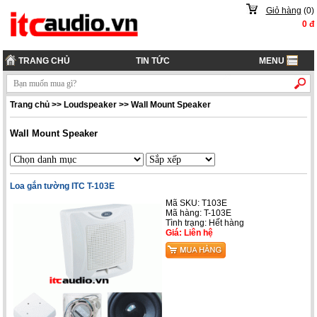
Giỏ hàng
(
0
)
0
đ
TRANG CHỦ
TIN TỨC
MENU
Trang chủ
>>
Loudspeaker
>>
Wall Mount Speaker
Wall Mount Speaker
Loa gắn tường ITC T-103E
Mã SKU: T103E
Mã hàng: T-103E
Tình trạng: Hết hàng
Giá: Liên hệ