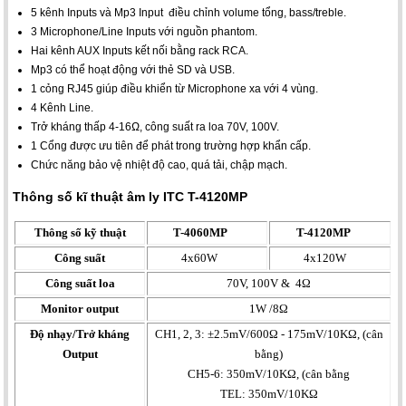
5 kênh Inputs và Mp3 Input điều chỉnh volume tổng, bass/treble.
3 Microphone/Line Inputs với nguồn phantom.
Hai kênh AUX Inputs kết nối bằng rack RCA.
Mp3 có thể hoạt động với thẻ SD và USB.
1 cỏng RJ45 giúp điều khiển từ Microphone xa với 4 vùng.
4 Kênh Line.
Trở kháng thấp 4-16Ω, công suất ra loa 70V, 100V.
1 Cổng được ưu tiên để phát trong trường hợp khẩn cấp.
Chức năng bảo vệ nhiệt độ cao, quá tải, chập mạch.
Thông số kĩ thuật
âm ly ITC T-4120MP
Thông số kỹ thuật
T-4060MP
T-4120MP
Công suất
4x60W
4x120W
Công suất loa
70V, 100V & 4Ω
Monitor output
1W /8Ω
Độ nhạy/Trở kháng
CH1, 2, 3: ±2.5mV/600Ω - 175mV/10KΩ, (cân
Output
bằng)
CH5-6: 350mV/10KΩ, (cân bằng
TEL: 350mV/10KΩ