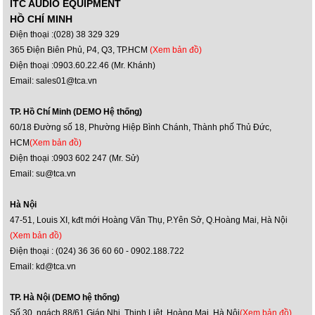
ITC AUDIO EQUIPMENT
HỒ CHÍ MINH
Điện thoại :(028) 38 329 329
365 Điện Biên Phủ, P4, Q3, TP.HCM
(Xem bản đồ)
Điện thoại :0903.60.22.46 (Mr. Khánh)
Email: sales01@tca.vn
TP. Hồ Chí Minh (DEMO Hệ thống)
60/18 Đường số 18, Phường Hiệp Bình Chánh, Thành phố Thủ Đức,
HCM
(Xem bản đồ)
Điện thoại :0903 602 247 (Mr. Sử)
Email: su@tca.vn
Hà Nội
47-51, Louis XI, kđt mới Hoàng Văn Thụ, P.Yên Sở, Q.Hoàng Mai, Hà Nội
(Xem bản đồ)
Điện thoại : (024) 36 36 60 60 - 0902.188.722
Email: kd@tca.vn
TP. Hà Nội (DEMO hệ thống)
Số 30, ngách 88/61 Giáp Nhị, Thịnh Liệt, Hoàng Mai, Hà Nội
(Xem bản đồ)