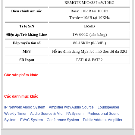
REMOTE MIC±387mV/10KΩ
Điều chỉnh âm sắc
Bass: ±10dB tại 100Hz
Treble:±10dB tại 10KHz
Tỉ lệ S/N
≥65dB
Điện áp/Trở kháng Line
1V/ 600Ω (cân bằng)
Đáp tuyến tần số
80-16KHz (0/-3dB )
MP3
Hỗ trợ định dạng Mp3, bộ nhớ đọc tối đa 32G
SD Input
FAT16 & FAT32
Các sản phẩm khác
Các danh mục khác
IP Network Audio System
Amplifier with Audio Source
Loudspeaker
Weekly Timer
Audio Source & Mic
PA System
Professional Sound
System
EVAC System
Conference System
Public Address Amplifier