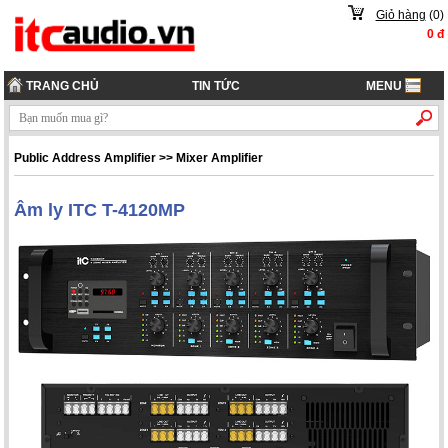
Giỏ hàng
(
0
)
0
đ
TRANG CHỦ
TIN TỨC
MENU
Public Address Amplifier
>>
Mixer Amplifier
Âm ly ITC T-4120MP