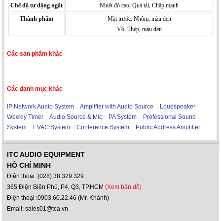
Chế độ tự động ngắt
Nhiệt độ cao, Quá tải, Chập mạnh
Thành phẩm
Mặt trước: Nhôm, màu đen
Vỏ: Thép, màu đen
Các sản phẩm khác
Các danh mục khác
IP Network Audio System
Amplifier with Audio Source
Loudspeaker
Weekly Timer
Audio Source & Mic
PA System
Professional Sound
System
EVAC System
Conference System
Public Address Amplifier
ITC AUDIO EQUIPMENT
HỒ CHÍ MINH
Điện thoại :(028) 38 329 329
365 Điện Biên Phủ, P4, Q3, TP.HCM
(Xem bản đồ)
Điện thoại :0903.60.22.46 (Mr. Khánh)
Email: sales01@tca.vn