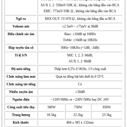
AUX 1, 2: 350mV/10K Ω , không cân bằng đầu vào RCA
EMC: 775mV/10K Ω , không cân bằng đầu vào RCA
Ngõ ra
MIX OUT: 1V/470 Ω , không cân bằng đầu ra RCA
Volume mic
±2.5mV~ ±75mV at 30dB
Điều chỉnh sắc âm
Bass: ±10dB tại 100Hz
Treble: ±10dB tại 10KHz
Đáp tuyến tần số
50Hz~16KHz (+1dB, -3dB)
Tỉ lệ S/N
MIC 1, 2, 3: 66dB,
AUX 1, 2: 80dB
Độ méo tiếng
Thấp hơn 0,5% ở 1KHz, 1/3 công suất
Chức năng làm mát
Quạt tự động bật khi thiết bị ở 55°C
Chức năng tắt tiếng
Có
Nhiễu xuyên âm
≤50dB
Nguồn điện
~110V/60Hz or ~230V/50Hz hay DC 24V
Công suất tiêu thụ
500W
750W
950W
Trọng lượng
18.5kg
22.2kg
23.5kg
Kích thước
484 x 385 x 132mm