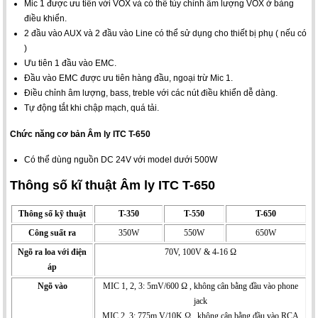
Mic 1 được ưu tiên với VOX và có thể tùy chỉnh âm lượng VOX ở bảng
điều khiển.
2 đầu vào AUX và 2 đầu vào Line có thể sử dụng cho thiết bị phụ ( nếu có
)
Ưu tiên 1 đầu vào EMC.
Đầu vào EMC được ưu tiên hàng đầu, ngoại trừ Mic 1.
Điều chỉnh âm lượng, bass, treble với các nút điều khiển dễ dàng.
Tự động tắt khi chập mạch, quá tải.
Chức năng cơ bản Âm ly ITC T-650
Có thể dùng nguồn DC 24V với model dưới 500W
Thông số kĩ thuật
Âm ly ITC T-650
Thông số kỹ thuật
T-350
T-550
T-650
Công suất ra
350W
550W
650W
Ngõ ra loa với điện
70V, 100V & 4-16 Ω
áp
Ngõ vào
MIC 1, 2, 3: 5mV/600 Ω , không cân bằng đầu vào phone
jack
MIC 2, 3: 775m V/10K Ω , không cân bằng đầu vào RCA