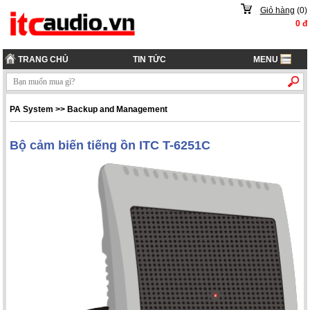
Giỏ hàng
(
0
)
0
đ
TRANG CHỦ
TIN TỨC
MENU
PA System
>>
Backup and Management
Bộ cảm biến tiếng ồn ITC T-6251C