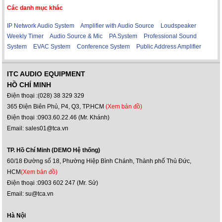
Các danh mục khác
IP Network Audio System
Amplifier with Audio Source
Loudspeaker
Weekly Timer
Audio Source & Mic
PA System
Professional Sound
System
EVAC System
Conference System
Public Address Amplifier
ITC AUDIO EQUIPMENT
HỒ CHÍ MINH
Điện thoại :(028) 38 329 329
365 Điện Biên Phủ, P4, Q3, TP.HCM
(Xem bản đồ)
Điện thoại :0903.60.22.46 (Mr. Khánh)
Email: sales01@tca.vn
TP. Hồ Chí Minh (DEMO Hệ thống)
60/18 Đường số 18, Phường Hiệp Bình Chánh, Thành phố Thủ Đức,
HCM
(Xem bản đồ)
Điện thoại :0903 602 247 (Mr. Sử)
Email: su@tca.vn
Hà Nội