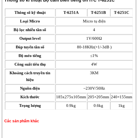
Thông số kĩ thuật Bộ cảm biến tiếng ồn ITC T-6251C
Thông số kỹ thuật
T-6251A
T-6251B
T-6251C
Loại Micro
Micro tụ điện
Bộ lọc nhiễu tần số
4
Output level
1V/600Ω
Đáp tuyến tần số
80-18KHz(+1/-3dB )
Độ méo tiếng
≤1%
Công suất tiêu thụ
4W
Khoảng cách truyền tín
3KM
hiệu
Nguồn điện
~230V/50Hz
Kích thước
185x275x105mm
205×205mm
240×155mm
Trọng lượng
0.9kg
0.6kg
1kg
Các sản phẩm khác