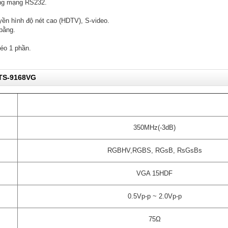
ống mạng RS232.
ền hình độ nét cao (HDTV), S-video.
bằng.
méo 1 phần.
 TS-9168VG
350MHz(-3dB)
RGBHV,RGBS, RGsB, RsGsBs
VGA 15HDF
0.5Vp-p ~ 2.0Vp-p
75Ω