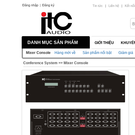
Đăng nhập
|
Đăng ký
Tin tức
|
Liên hệ
|
Kết nối
DANH MỤC SẢN PHẨM
GIỚI THIỆU
KHUYẾN
Mixer Console
Hàng mới về
Sản phẩm nổi bật
Giảm giá
Conference System
>>
Mixer Console