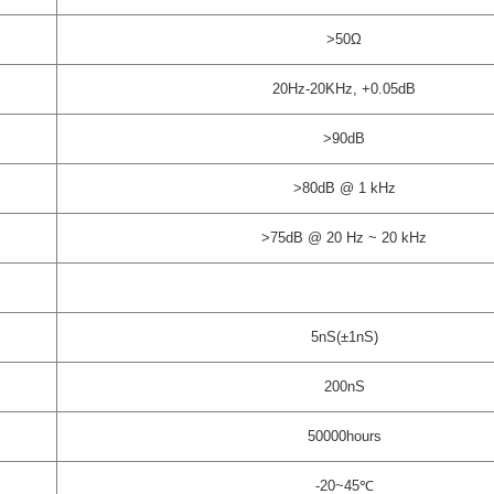
>50Ω
20Hz-20KHz, +0.05dB
>90dB
>80dB @ 1 kHz
>75dB @ 20 Hz ~ 20 kHz
5nS(±1nS)
200nS
50000hours
-20~45℃