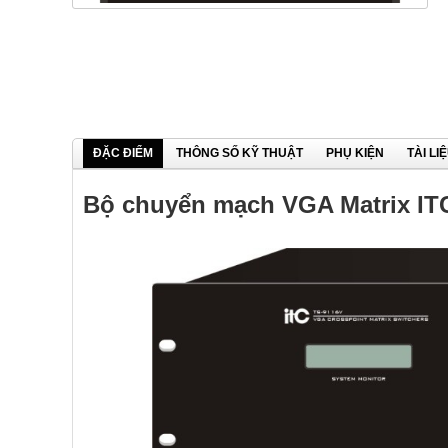
ĐẶC ĐIỂM
THÔNG SỐ KỸ THUẬT
PHỤ KIỆN
TÀI LI
Bộ chuyển mạch VGA Matrix IT