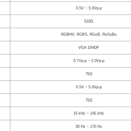
0.5V ~ 5.0Vp-p
510Ω
RGBHV, RGBS, RGsB, RsGsBs
VGA 15HDF
0.7Vp-p ~ 2.0Vp-p
75Ω
0.5V ~ 5.0Vp-p
75Ω
15 kHz ~ 145 kHz
30 Hz ~ 170 Hz