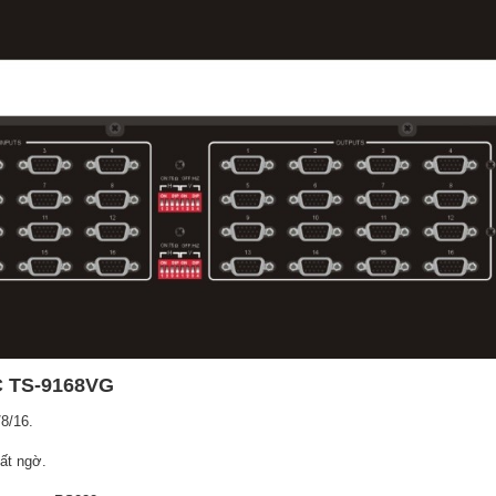
C TS-9168VG
/8/16.
ất ngờ.