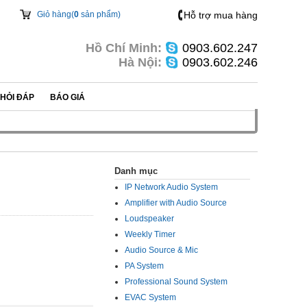
Giỏ hàng(
0
sản phẩm)
Hỗ trợ mua hàng
Hồ Chí Minh:
0903.602.247
Hà Nội:
0903.602.246
HỎI ĐÁP
BÁO GIÁ
Danh mục
IP Network Audio System
Amplifier with Audio Source
Loudspeaker
Weekly Timer
Audio Source & Mic
PA System
Professional Sound System
EVAC System