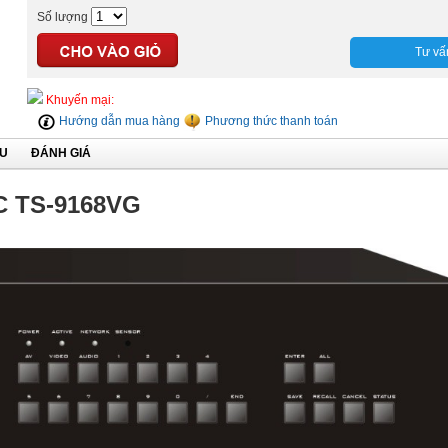
Số lượng
Tư vấ
Khuyến mại:
Hướng dẫn mua hàng
Phương thức thanh toán
ỆU
ĐÁNH GIÁ
C TS-9168VG