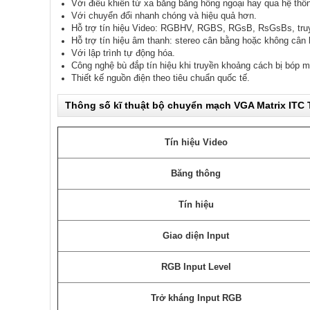
Với điều khiển từ xa bằng bằng hồng ngoại hay qua hệ th
Với chuyển đổi nhanh chóng và hiệu quả hơn.
Hỗ trợ tín hiệu Video: RGBHV, RGBS, RGsB, RsGsBs, truy
Hỗ trợ tín hiệu âm thanh: stereo cân bằng hoặc không cân 
Với lập trình tự động hóa.
Công nghệ bù đắp tín hiệu khi truyền khoảng cách bị bóp 
Thiết kế nguồn điện theo tiêu chuẩn quốc tế.
Thông số kĩ thuật bộ chuyển mạch VGA Matrix ITC
Tín hiệu Video
Băng thông
Tín hiệu
Giao diện Input
RGB Input Level
Trở kháng Input RGB