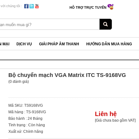
 với chúng tôi :
HỖ TRỢ TRỰC TUYẾN
 MẠI
DỊCH VỤ
GIẢI PHÁP ÂM THANH
HƯỚNG DẪN MUA HÀNG
Bộ chuyển mạch VGA Matrix ITC TS-9168VG
(0 đánh giá)
Mã SKU: TS9168VG
Mã hàng : TS-9168VG
Liên hệ
Bảo hành : 24 tháng
[Giá chưa bao gồm VAT]
Tình trạng : Còn hàng
Xuất xứ: Chính hãng