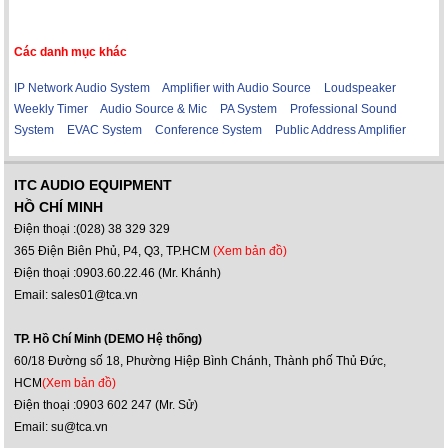
Các danh mục khác
IP Network Audio System
Amplifier with Audio Source
Loudspeaker
Weekly Timer
Audio Source & Mic
PA System
Professional Sound
System
EVAC System
Conference System
Public Address Amplifier
ITC AUDIO EQUIPMENT
HỒ CHÍ MINH
Điện thoại :(028) 38 329 329
365 Điện Biên Phủ, P4, Q3, TP.HCM
(Xem bản đồ)
Điện thoại :0903.60.22.46 (Mr. Khánh)
Email: sales01@tca.vn
TP. Hồ Chí Minh (DEMO Hệ thống)
60/18 Đường số 18, Phường Hiệp Bình Chánh, Thành phố Thủ Đức,
HCM
(Xem bản đồ)
Điện thoại :0903 602 247 (Mr. Sử)
Email: su@tca.vn