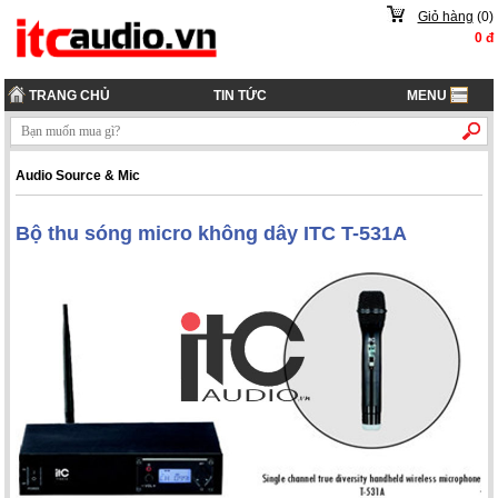
Giỏ hàng
(
0
)
0
đ
TRANG CHỦ
TIN TỨC
MENU
Audio Source & Mic
Bộ thu sóng micro không dây ITC T-531A