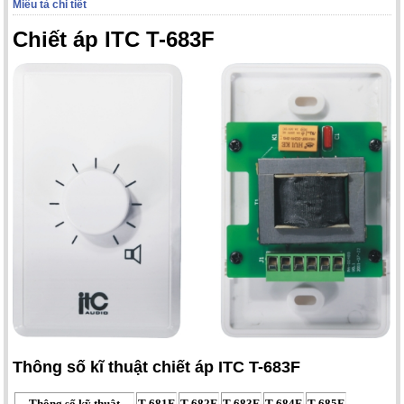
Miêu tả chi tiết
Chiết áp ITC T-683F
Thông số kĩ thuật chiết áp ITC T-683F
Thông số kỹ thuật
T-681F
T-682F
T-683F
T-684F
T-685F