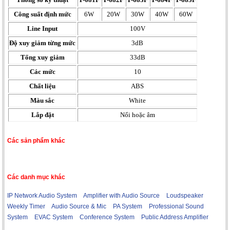
Công suất định mức
6W
20W
30W
40W
60W
Line Input
100V
Độ xuy giảm từng mức
3dB
Tổng xuy giảm
33dB
Các mức
10
Chất liệu
ABS
Màu sắc
White
Lắp đặt
Nổi hoặc âm
Các sản phẩm khác
Các danh mục khác
IP Network Audio System
Amplifier with Audio Source
Loudspeaker
Weekly Timer
Audio Source & Mic
PA System
Professional Sound
System
EVAC System
Conference System
Public Address Amplifier