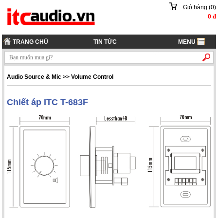
Giỏ hàng
(
0
)
0
đ
TRANG CHỦ
TIN TỨC
MENU
Audio Source & Mic
>>
Volume Control
Chiết áp ITC T-683F