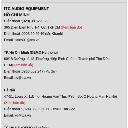
ITC AUDIO EQUIPMENT
HỒ CHÍ MINH
Điện thoại :(028) 38 329 329
365 Điện Biên Phủ, P4, Q3, TP.HCM
(Xem bản đồ)
Điện thoại :0903.60.22.46 (Mr. Khánh)
Email: sales01@tca.vn
TP. Hồ Chí Minh (DEMO Hệ thống)
60/18 Đường số 18, Phường Hiệp Bình Chánh, Thành phố Thủ Đức,
HCM
(Xem bản đồ)
Điện thoại :0903 602 247 (Mr. Sử)
Email: su@tca.vn
Hà Nội
47-51, Louis XI, kđt mới Hoàng Văn Thụ, P.Yên Sở, Q.Hoàng Mai, Hà Nội
(Xem bản đồ)
Điện thoại : (024) 36 36 60 60 - 0902.188.722
Email: kd@tca.vn
TP. Hà Nội (DEMO hệ thống)