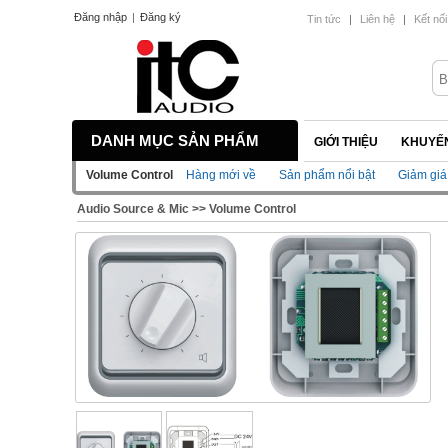
Đăng nhập
|
Đăng ký
Tin tức
|
Liên hệ
|
Kết nối
DANH MỤC SẢN PHẨM
GIỚI THIỆU
KHUYẾN
Volume Control
Hàng mới về
Sản phẩm nổi bật
Giảm giá
Audio Source & Mic
>>
Volume Control