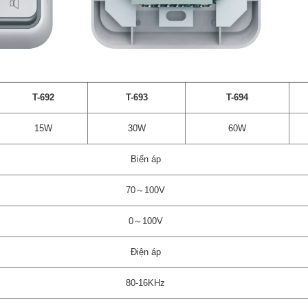
T-692
T-693
T-694
15W
30W
60W
Biến áp
70～100V
0～100V
Điện áp
80-16KHz