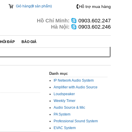
Giỏ hàng(
0
sản phẩm)
Hỗ trợ mua hàng
Hồ Chí Minh:
0903.602.247
Hà Nội:
0903.602.246
HỎI ĐÁP
BÁO GIÁ
Danh mục
IP Network Audio System
Amplifier with Audio Source
Loudspeaker
Weekly Timer
Audio Source & Mic
PA System
Professional Sound System
EVAC System