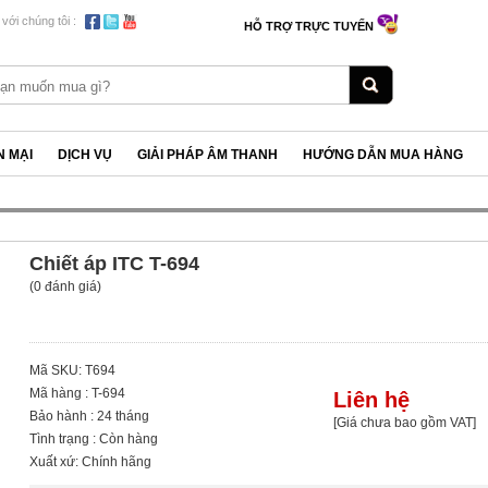
 với chúng tôi :
HỖ TRỢ TRỰC TUYẾN
 MẠI
DỊCH VỤ
GIẢI PHÁP ÂM THANH
HƯỚNG DẪN MUA HÀNG
Chiết áp ITC T-694
(0 đánh giá)
Mã SKU: T694
Mã hàng : T-694
Liên hệ
Bảo hành : 24 tháng
[Giá chưa bao gồm VAT]
Tình trạng : Còn hàng
Xuất xứ: Chính hãng