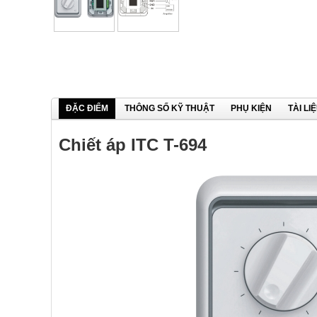
ĐẶC ĐIỂM
THÔNG SỐ KỸ THUẬT
PHỤ KIỆN
TÀI LI
Chiết áp ITC T-694