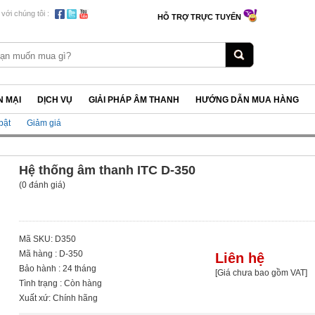
 với chúng tôi :
HỖ TRỢ TRỰC TUYẾN
 MẠI
DỊCH VỤ
GIẢI PHÁP ÂM THANH
HƯỚNG DẪN MUA HÀNG
bật
Giảm giá
Hệ thống âm thanh ITC D-350
(0 đánh giá)
Mã SKU: D350
Mã hàng : D-350
Liên hệ
Bảo hành : 24 tháng
[Giá chưa bao gồm VAT]
Tình trạng : Còn hàng
Xuất xứ: Chính hãng