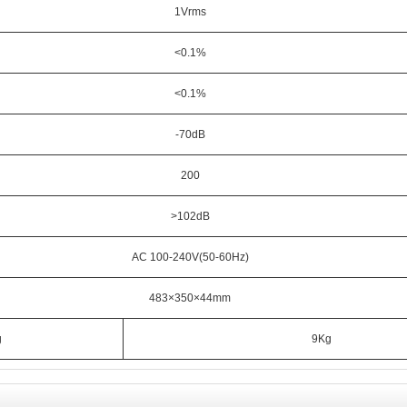
1Vrms
<0.1%
<0.1%
-70dB
200
>102dB
AC 100-240V(50-60Hz)
483×350×44mm
g
9
Kg