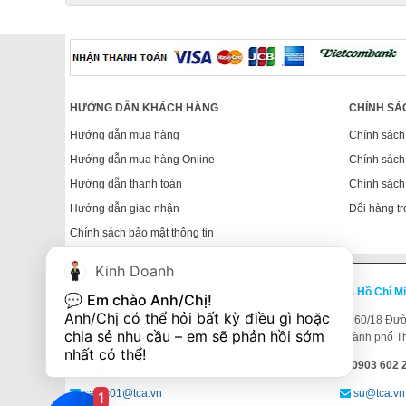
HƯỚNG DẪN KHÁCH HÀNG
CHÍNH SÁ
Hướng dẫn mua hàng
Chính sách
Hướng dẫn mua hàng Online
Chính sách
Hướng dẫn thanh toán
Chính sách
Hướng dẫn giao nhận
Đổi hàng tr
Chính sách bảo mật thông tin
Kinh Doanh
TP. Hồ Chí Minh
TP. Hồ Chí M
💬 
Em chào Anh/Chị!
Anh/Chị có thể hỏi bất kỳ điều gì hoặc 
Số 365 Điện Biên Phủ, P4, Q3, TP.HCM
(Xem bản
60/18 Đườn
chia sẻ nhu cầu – em sẽ phản hồi sớm 
đồ)
Thành phố T
nhất có thể!
(028) 38 329 329 - 0903.60.22.46
0903 602 2
sales01@tca.vn
su@tca.vn
1