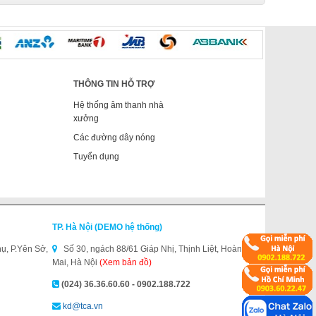
THÔNG TIN HỖ TRỢ
Hệ thống âm thanh nhà
xưởng
Các đường dây nóng
Tuyển dụng
TP. Hà Nội (DEMO hệ thống)
ụ, P.Yên Sở,
Số 30, ngách 88/61 Giáp Nhị, Thịnh Liệt, Hoàng
Mai, Hà Nội
(Xem bản đồ)
(024) 36.36.60.60 - 0902.188.722
kd@tca.vn