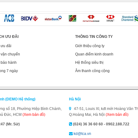
CH ƯU ĐÃI
THÔNG TIN CÔNG TY
 ưu đãi
Giới thiệu công ty
 vận chuyển
Quan điểm kinh doanh
 bảo hành
Hệ thống siêu thị
ong 7 ngày
Âm thanh công cộng
inh (DEMO Hệ thống)
Hà Nội
g số 18, Phường Hiệp Bình Chánh,
47-51, Louis XI, kđt mới Hoàng Văn Th
hủ Đức, HCM
(Xem bản đồ)
Q.Hoàng Mai, Hà Nội
(Xem bản đồ)
47 (Mr. Sử)
(024) 36 36 60 60 - 0902.188.722
kd@tca.vn