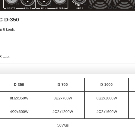
C D-350
p 6 kênh.
R cao.
D-350
D-700
D-1000
8Ω2x
35
0W
8Ω2x
7
00W
8Ω2x
10
00W
4Ω2x
60
0W
4Ω2x
120
0W
4Ω2x
160
0W
50V/us