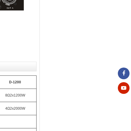
D-1200
8Ω2x
1
200W
4Ω2x
200
0W