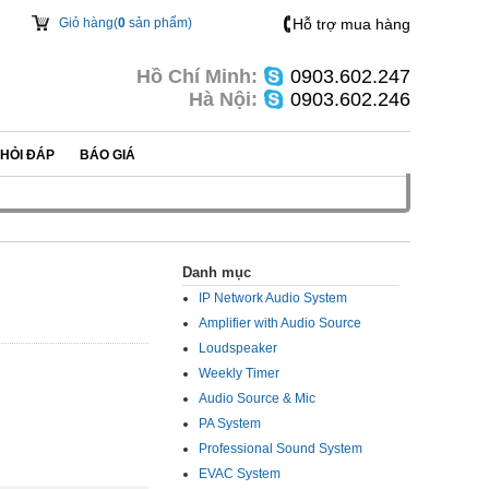
Giỏ hàng(
0
sản phẩm)
Hỗ trợ mua hàng
Hồ Chí Minh:
0903.602.247
Hà Nội:
0903.602.246
HỎI ĐÁP
BÁO GIÁ
Danh mục
IP Network Audio System
Amplifier with Audio Source
Loudspeaker
Weekly Timer
Audio Source & Mic
PA System
Professional Sound System
EVAC System