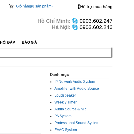
Giỏ hàng(
0
sản phẩm)
Hỗ trợ mua hàng
Hồ Chí Minh:
0903.602.247
Hà Nội:
0903.602.246
HỎI ĐÁP
BÁO GIÁ
Danh mục
IP Network Audio System
Amplifier with Audio Source
Loudspeaker
Weekly Timer
Audio Source & Mic
PA System
Professional Sound System
EVAC System