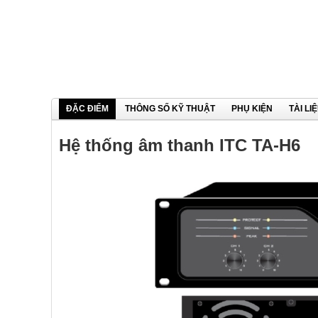
ĐẶC ĐIỂM
THÔNG SỐ KỸ THUẬT
PHỤ KIỆN
TÀI LI
Hệ thống âm thanh ITC TA-H6