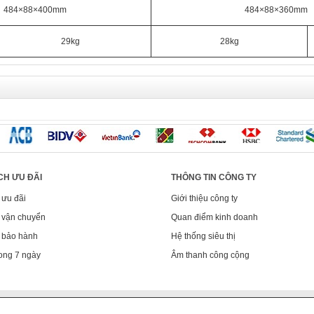
484×
88
×
400mm
484×88×360mm
29kg
28kg
CH ƯU ĐÃI
THÔNG TIN CÔNG TY
 ưu đãi
Giới thiệu công ty
 vận chuyển
Quan điểm kinh doanh
 bảo hành
Hệ thống siêu thị
ong 7 ngày
Âm thanh công cộng