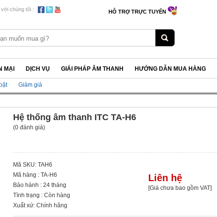
 với chúng tôi :
HỖ TRỢ TRỰC TUYẾN
 MẠI
DỊCH VỤ
GIẢI PHÁP ÂM THANH
HƯỚNG DẪN MUA HÀNG
bật
Giảm giá
Hệ thống âm thanh ITC TA-H6
(0 đánh giá)
Mã SKU: TAH6
Mã hàng : TA-H6
Liên hệ
Bảo hành : 24 tháng
[Giá chưa bao gồm VAT]
Tình trạng : Còn hàng
Xuất xứ: Chính hãng