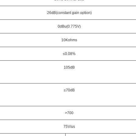
26dB(constant gain option)
0dBu(0.775V)
10Kohms
≤0.
08
%
105dB
≤70dB
>
7
00
7
5
V/us