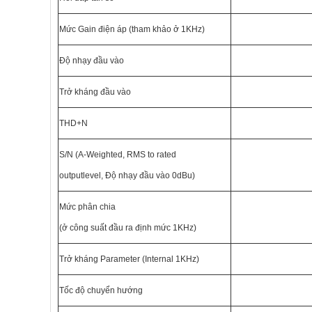
Mức Gain điện áp (tham khảo ở 1KHz)
Độ nhạy đầu vào
Trở kháng đầu vào
THD+N
S/N (A-Weighted, RMS to rated
outputlevel, Độ nhạy đầu vào 0dBu)
Mức phân chia
(ở công suất đầu ra định mức 1KHz)
Trở kháng Parameter (Internal 1KHz)
Tốc độ chuyển hướng