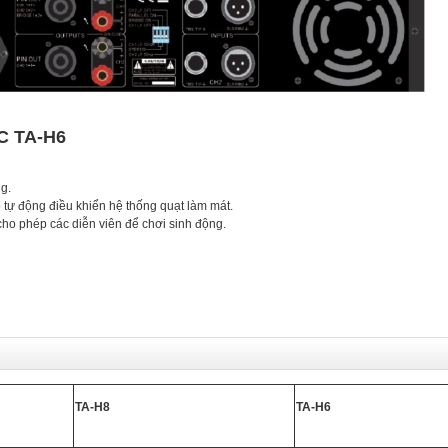
TC TA-H6
g.
độ tự động điều khiển hệ thống quạt làm mát.
ho phép các diễn viên để chơi sinh động.
TA-H8
TA-H6