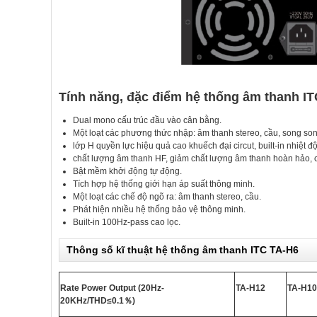
Tính năng, đặc điểm hệ thống âm thanh I
Dual mono cấu trúc đầu vào cân bằng.
Một loạt các phương thức nhập: âm thanh stereo, cầu, song son
lớp H quyền lực hiệu quả cao khuếch đại circut, built-in nhiệt 
chất lượng âm thanh HF, giảm chất lượng âm thanh hoàn hảo, c
Bật mềm khởi động tự động.
Tích hợp hệ thống giới hạn áp suất thông minh.
Một loạt các chế độ ngõ ra: âm thanh stereo, cầu.
Phát hiện nhiều hệ thống bảo vệ thông minh.
Built-in 100Hz-pass cao lọc.
Thông số kĩ thuật hệ thống âm thanh ITC TA-H6
Rate Power Output (20Hz-
TA-H12
TA-H10
20KHz/THD≤0.1
％
)