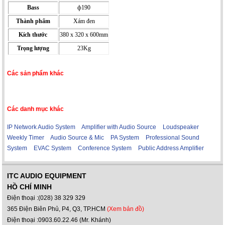
Bass
ф190
Thành phẩm
Xám đen
Kích thước
380 x 320 x 600mm
Trọng lượng
23Kg
Các sản phẩm khác
Các danh mục khác
IP Network Audio System
Amplifier with Audio Source
Loudspeaker
Weekly Timer
Audio Source & Mic
PA System
Professional Sound
System
EVAC System
Conference System
Public Address Amplifier
ITC AUDIO EQUIPMENT
HỒ CHÍ MINH
Điện thoại :(028) 38 329 329
365 Điện Biên Phủ, P4, Q3, TP.HCM
(Xem bản đồ)
Điện thoại :0903.60.22.46 (Mr. Khánh)