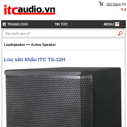
Giỏ hàng
(
0
)
0
đ
TRANG CHỦ
TIN TỨC
MENU
Loudspeaker
>>
Active Speaker
Loa sân khấu ITC TS-12H