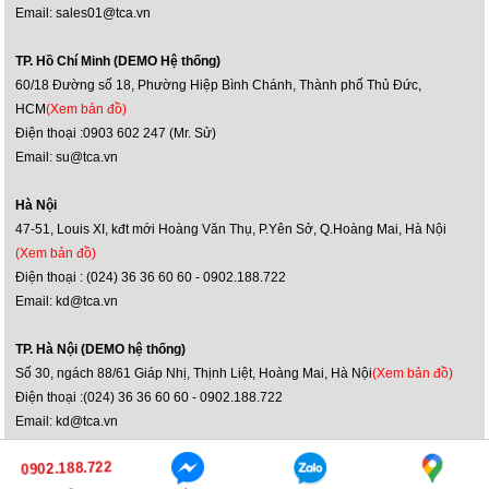
Email: sales01@tca.vn
TP. Hồ Chí Minh (DEMO Hệ thống)
60/18 Đường số 18, Phường Hiệp Bình Chánh, Thành phố Thủ Đức,
HCM
(Xem bản đồ)
Điện thoại :0903 602 247 (Mr. Sử)
Email: su@tca.vn
Hà Nội
47-51, Louis XI, kđt mới Hoàng Văn Thụ, P.Yên Sở, Q.Hoàng Mai, Hà Nội
(Xem bản đồ)
Điện thoại : (024) 36 36 60 60 - 0902.188.722
Email: kd@tca.vn
TP. Hà Nội (DEMO hệ thống)
Số 30, ngách 88/61 Giáp Nhị, Thịnh Liệt, Hoàng Mai, Hà Nội
(Xem bản đồ)
Điện thoại :(024) 36 36 60 60 - 0902.188.722
Email: kd@tca.vn
0902.188.722
0902.188.722
Bản quyền ©2014 itcaudio.vn