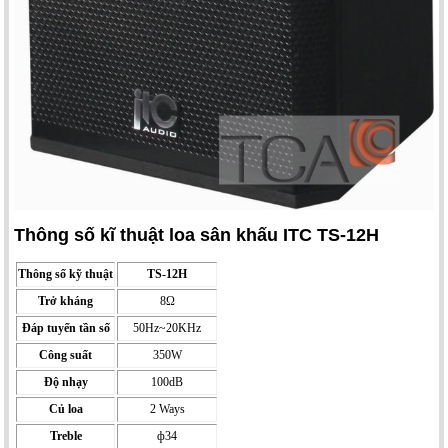
Thông số kĩ thuật loa sân khấu ITC TS-12H
Thông số kỹ thuật
TS-12H
Trở kháng
8Ω
Đáp tuyến tần số
50Hz~20KHz
Công suất
350W
Độ nhạy
100dB
Củ loa
2 Ways
Treble
ф34