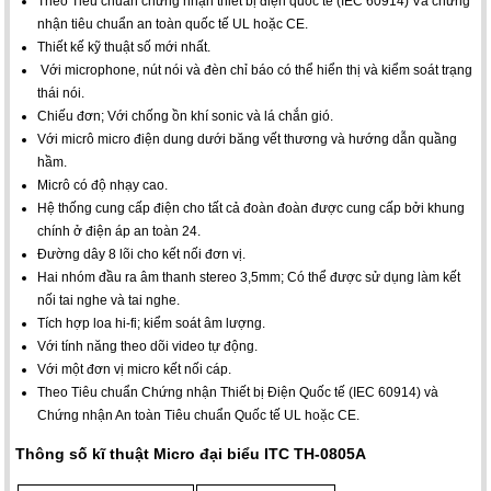
Theo Tiêu chuẩn chứng nhận thiết bị điện quốc tế (IEC 60914) Và chứng
nhận tiêu chuẩn an toàn quốc tế UL hoặc CE.
Thiết kế kỹ thuật số mới nhất.
Với microphone, nút nói và đèn chỉ báo có thể hiển thị và kiểm soát trạng
thái nói.
Chiếu đơn; Với chống ồn khí sonic và lá chắn gió.
Với micrô micro điện dung dưới băng vết thương và hướng dẫn quầng
hầm.
Micrô có độ nhạy cao.
Hệ thống cung cấp điện cho tất cả đoàn đoàn được cung cấp bởi khung
chính ở điện áp an toàn 24.
Đường dây 8 lõi cho kết nối đơn vị.
Hai nhóm đầu ra âm thanh stereo 3,5mm; Có thể được sử dụng làm kết
nối tai nghe và tai nghe.
Tích hợp loa hi-fi; kiểm soát âm lượng.
Với tính năng theo dõi video tự động.
Với một đơn vị micro kết nối cáp.
Theo Tiêu chuẩn Chứng nhận Thiết bị Điện Quốc tế (IEC 60914) và
Chứng nhận An toàn Tiêu chuẩn Quốc tế UL hoặc CE.
Thông số kĩ thuật Micro đại biểu ITC TH-0805A