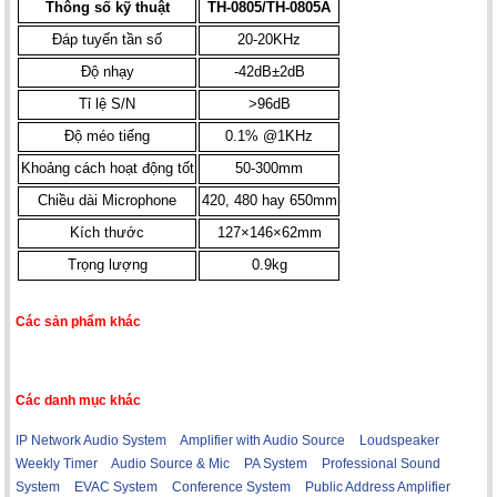
Thông số kỹ thuật
TH-0805/TH-0805A
Đáp tuyến tần số
20-20KHz
Độ nhạy
-42dB±2dB
Tỉ lệ S/N
>96dB
Độ méo tiếng
0.1% @1KHz
Khoảng cách hoạt động tốt
50-300mm
Chiều dài Microphone
420, 480 hay 650mm
Kích thước
127×146×62mm
Trọng lượng
0.9kg
Các sản phẩm khác
Các danh mục khác
IP Network Audio System
Amplifier with Audio Source
Loudspeaker
Weekly Timer
Audio Source & Mic
PA System
Professional Sound
System
EVAC System
Conference System
Public Address Amplifier