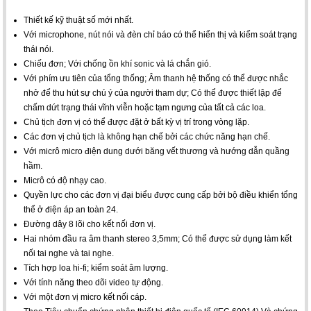
Thiết kế kỹ thuật số mới nhất.
Với microphone, nút nói và đèn chỉ báo có thể hiển thị và kiểm soát trạng
thái nói.
Chiếu đơn; Với chống ồn khí sonic và lá chắn gió.
Với phím ưu tiên của tổng thống; Âm thanh hệ thống có thể được nhắc
nhở để thu hút sự chú ý của người tham dự; Có thể được thiết lập để
chấm dứt trạng thái vĩnh viễn hoặc tạm ngưng của tất cả các loa.
Chủ tịch đơn vị có thể được đặt ở bất kỳ vị trí trong vòng lặp.
Các đơn vị chủ tịch là không hạn chế bởi các chức năng hạn chế.
Với micrô micro điện dung dưới băng vết thương và hướng dẫn quầng
hầm.
Micrô có độ nhạy cao.
Quyền lực cho các đơn vị đại biểu được cung cấp bởi bộ điều khiển tổng
thể ở điện áp an toàn 24.
Đường dây 8 lõi cho kết nối đơn vị.
Hai nhóm đầu ra âm thanh stereo 3,5mm; Có thể được sử dụng làm kết
nối tai nghe và tai nghe.
Tích hợp loa hi-fi; kiểm soát âm lượng.
Với tính năng theo dõi video tự động.
Với một đơn vị micro kết nối cáp.