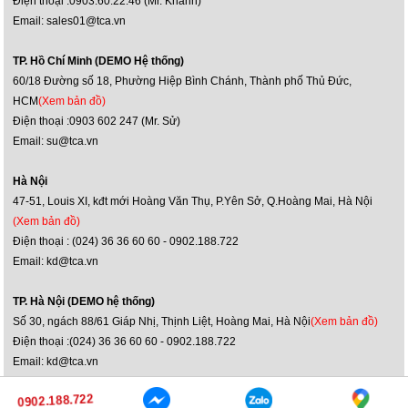
Điện thoại :0903.60.22.46 (Mr. Khánh)
Email: sales01@tca.vn
TP. Hồ Chí Minh (DEMO Hệ thống)
60/18 Đường số 18, Phường Hiệp Bình Chánh, Thành phố Thủ Đức,
HCM
(Xem bản đồ)
Điện thoại :0903 602 247 (Mr. Sử)
Email: su@tca.vn
Hà Nội
47-51, Louis XI, kđt mới Hoàng Văn Thụ, P.Yên Sở, Q.Hoàng Mai, Hà Nội
(Xem bản đồ)
Điện thoại : (024) 36 36 60 60 - 0902.188.722
Email: kd@tca.vn
TP. Hà Nội (DEMO hệ thống)
Số 30, ngách 88/61 Giáp Nhị, Thịnh Liệt, Hoàng Mai, Hà Nội
(Xem bản đồ)
Điện thoại :(024) 36 36 60 60 - 0902.188.722
Email: kd@tca.vn
0902.188.722
0902.188.722
Bản quyền ©2014 itcaudio.vn