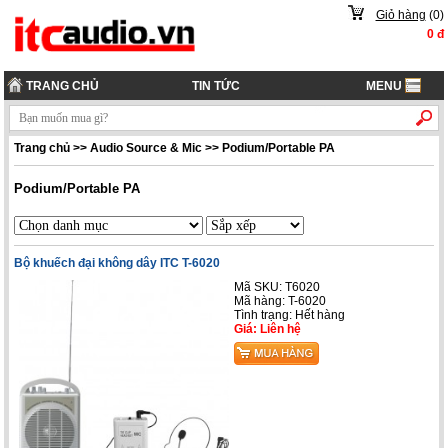
Giỏ hàng
(
0
)
0
đ
TRANG CHỦ
TIN TỨC
MENU
Trang chủ
>>
Audio Source & Mic
>>
Podium/Portable PA
Podium/Portable PA
Bộ khuếch đại không dây ITC T-6020
Mã SKU: T6020
Mã hàng: T-6020
Tình trạng: Hết hàng
Giá: Liên hệ