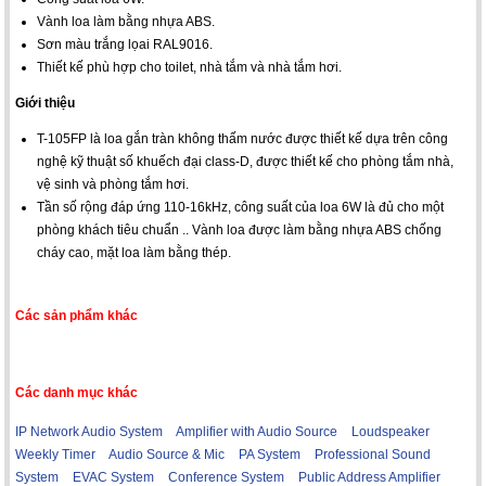
Vành loa làm bằng nhựa ABS.
Sơn màu trắng lọai RAL9016.
Thiết kế phù hợp cho toilet, nhà tắm và nhà tắm hơi.
Giới thiệu
T-105FP là loa gắn tràn không thấm nước được thiết kế dựa trên công
nghệ kỹ thuật số khuếch đại class-D, được thiết kế cho phòng tắm nhà,
vệ sinh và phòng tắm hơi.
Tần số rộng đáp ứng 110-16kHz, công suất của loa 6W là đủ cho một
phòng khách tiêu chuẩn .. Vành loa được làm bằng nhựa ABS chống
cháy cao, mặt loa làm bằng thép.
Các sản phẩm khác
Các danh mục khác
IP Network Audio System
Amplifier with Audio Source
Loudspeaker
Weekly Timer
Audio Source & Mic
PA System
Professional Sound
System
EVAC System
Conference System
Public Address Amplifier