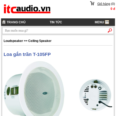
Giỏ hàng
(
0
)
0
đ
TRANG CHỦ
TIN TỨC
MENU
Loudspeaker
>>
Ceiling Speaker
Loa gắn trần T-105FP