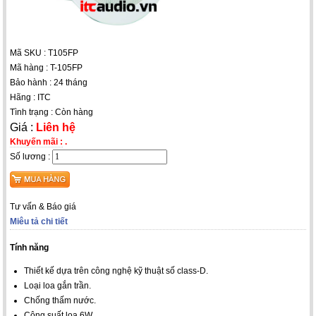
Mã SKU : T105FP
Mã hàng : T-105FP
Bảo hành : 24 tháng
Hãng : ITC
Tình trạng : Còn hàng
Giá :
Liên hệ
Khuyến mãi :
.
Số lương :
Tư vấn & Báo giá
Miêu tả chi tiết
Tính năng
Thiết kế dựa trên công nghệ kỹ thuật số class-D.
Loại loa gắn trần.
Chống thấm nước.
Công suất loa 6W.