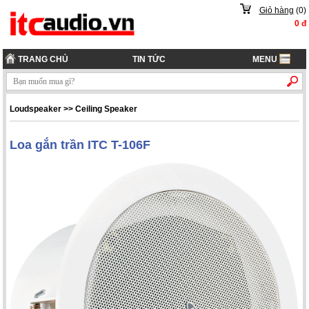
Giỏ hàng
(
0
)
0
đ
TRANG CHỦ
TIN TỨC
MENU
Loudspeaker
>>
Ceiling Speaker
Loa gắn trần ITC T-106F