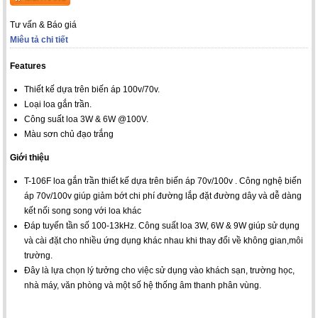
Tư vấn & Báo giá
Miêu tả chi tiết
Features
Thiết kế dựa trên biến áp 100v/70v.
Loại loa gắn trần.
Công suất loa 3W & 6W @100V.
Màu sơn chủ đạo trắng
Giới thiệu
T-106F loa gắn trần thiết kế dựa trên biến áp 70v/100v . Công nghệ biến
áp 70v/100v giúp giảm bớt chi phí đường lắp đặt đường dây và dễ dàng
kết nối song song với loa khác
Đáp tuyến tần số 100-13kHz. Công suất loa 3W, 6W & 9W giúp sử dụng
và cài đặt cho nhiều ứng dụng khác nhau khi thay đổi về không gian,môi
trường.
Đây là lựa chọn lý tưởng cho việc sử dụng vào khách sạn, trường học,
nhà máy, văn phòng và một số hệ thống âm thanh phân vùng.