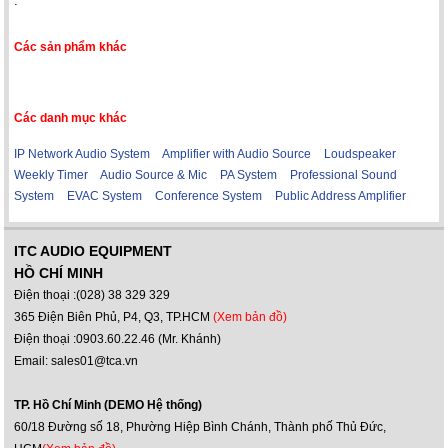
.
Các sản phẩm khác
Các danh mục khác
IP Network Audio System
Amplifier with Audio Source
Loudspeaker
Weekly Timer
Audio Source & Mic
PA System
Professional Sound
System
EVAC System
Conference System
Public Address Amplifier
ITC AUDIO EQUIPMENT
HỒ CHÍ MINH
Điện thoại :(028) 38 329 329
365 Điện Biên Phủ, P4, Q3, TP.HCM
(Xem bản đồ)
Điện thoại :0903.60.22.46 (Mr. Khánh)
Email: sales01@tca.vn
TP. Hồ Chí Minh (DEMO Hệ thống)
60/18 Đường số 18, Phường Hiệp Bình Chánh, Thành phố Thủ Đức,