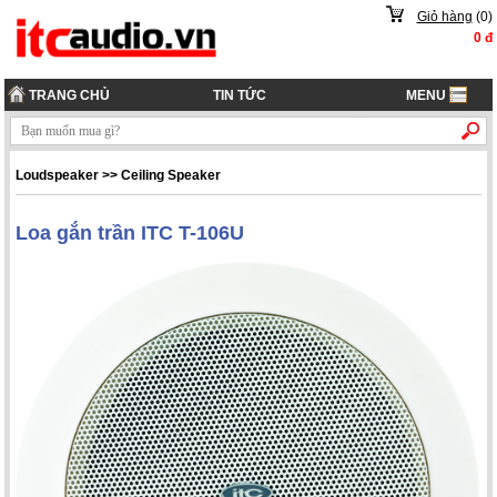
Giỏ hàng
(
0
)
0
đ
TRANG CHỦ
TIN TỨC
MENU
Loudspeaker
>>
Ceiling Speaker
Loa gắn trần ITC T-106U