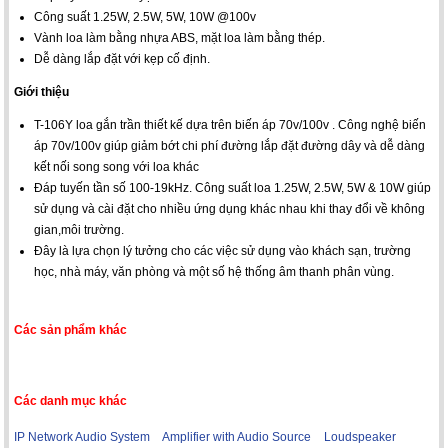
Công suất 1.25W, 2.5W, 5W, 10W @100v
Vành loa làm bằng nhựa ABS, mặt loa làm bằng thép.
Dễ dàng lắp đặt với kẹp cố định.
Giới thiệu
T-106Y loa gắn trần thiết kế dựa trên biến áp 70v/100v . Công nghệ biến
áp 70v/100v giúp giảm bớt chi phí đường lắp đặt đường dây và dễ dàng
kết nối song song với loa khác
Đáp tuyến tần số 100-19kHz. Công suất loa 1.25W, 2.5W, 5W & 10W giúp
sử dụng và cài đặt cho nhiều ứng dụng khác nhau khi thay đổi về không
gian,môi trường.
Đây là lựa chọn lý tưởng cho các việc sử dụng vào khách sạn, trường
học, nhà máy, văn phòng và một số hệ thống âm thanh phân vùng.
Các sản phẩm khác
Các danh mục khác
IP Network Audio System
Amplifier with Audio Source
Loudspeaker