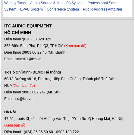
Weekly Timer
Audio Source & Mic
PA System
Professional Sound
System
EVAC System
Conference System
Public Address Amplifier
ITC AUDIO EQUIPMENT
HỒ CHÍ MINH
Điện thoại :(028) 38 329 329
365 Điện Biên Phủ, P4, Q3, TP.HCM
(Xem bản đồ)
Điện thoại :0903.60.22.46 (Mr. Khánh)
Email: sales01@tca.vn
TP. Hồ Chí Minh (DEMO Hệ thống)
60/18 Đường số 18, Phường Hiệp Bình Chánh, Thành phố Thủ Đức,
HCM
(Xem bản đồ)
Điện thoại :0903 602 247 (Mr. Sử)
Email: su@tca.vn
Hà Nội
47-51, Louis XI, kđt mới Hoàng Văn Thụ, P.Yên Sở, Q.Hoàng Mai, Hà Nội
(Xem bản đồ)
Điện thoại : (024) 36 36 60 60 - 0902.188.722