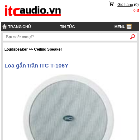
Giỏ hàng
(
0
)
0
đ
TRANG CHỦ
TIN TỨC
MENU
Loudspeaker
>>
Ceiling Speaker
Loa gắn trần ITC T-106Y