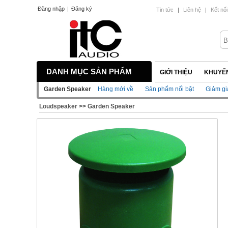
Đăng nhập
|
Đăng ký
Tin tức
|
Liên hệ
|
Kết nối
DANH MỤC SẢN PHẨM
GIỚI THIỆU
KHUYẾN
Garden Speaker
Hàng mới về
Sản phẩm nổi bật
Giảm gi
Loudspeaker
>>
Garden Speaker