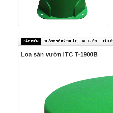
ĐẶC ĐIỂM
THÔNG SỐ KỸ THUẬT
PHỤ KIỆN
TÀI LI
Loa sân vườn ITC T-1900B