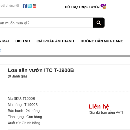
 với chúng tôi :
HỖ TRỢ TRỰC TUYẾN
 MẠI
DỊCH VỤ
GIẢI PHÁP ÂM THANH
HƯỚNG DẪN MUA HÀNG
á
Loa sân vườn ITC T-1900B
(0 đánh giá)
Mã SKU: T1900B
Mã hàng : T-1900B
Liên hệ
Bảo hành : 24 tháng
[Giá đã bao gồm VAT]
Tình trạng : Còn hàng
Xuất xứ: Chính hãng