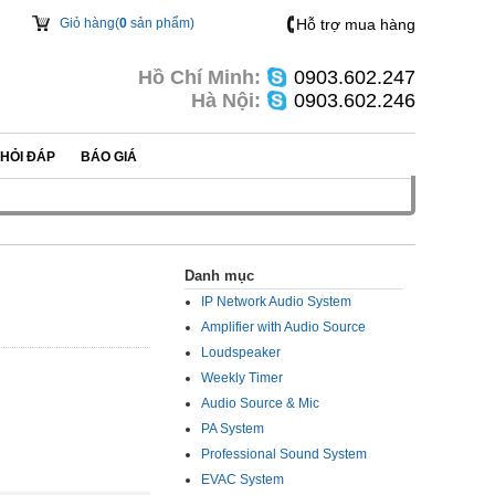
Giỏ hàng(
0
sản phẩm)
Hỗ trợ mua hàng
Hồ Chí Minh:
0903.602.247
Hà Nội:
0903.602.246
HỎI ĐÁP
BÁO GIÁ
Danh mục
IP Network Audio System
Amplifier with Audio Source
Loudspeaker
Weekly Timer
Audio Source & Mic
PA System
Professional Sound System
EVAC System