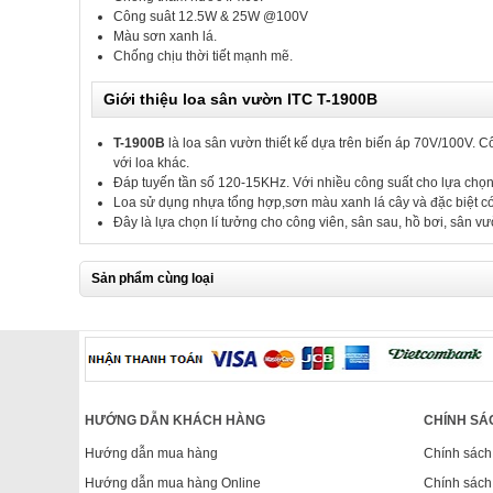
Công suât 12.5W & 25W @100V
Màu sơn xanh lá.
Chống chịu thời tiết mạnh mẽ.
Giới thiệu loa sân vườn ITC T-1900B
T-1900B
là loa sân vườn thiết kế dựa trên biến áp 70V/100V. 
với loa khác.
Đáp tuyến tần số 120-15KHz. Với nhiều công suất cho lựa chọ
Loa sử dụng nhựa tổng hợp,sơn màu xanh lá cây và đặc biệt có 
Đây là lựa chọn lí tưởng cho công viên, sân sau, hồ bơi, sân v
Sản phẩm cùng loại
HƯỚNG DẪN KHÁCH HÀNG
CHÍNH SÁ
Hướng dẫn mua hàng
Chính sách
Hướng dẫn mua hàng Online
Chính sách