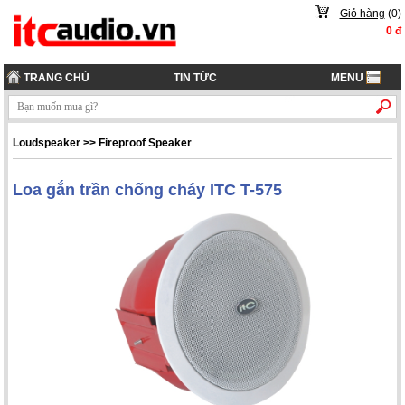
Giỏ hàng
(
0
)
0
đ
TRANG CHỦ
TIN TỨC
MENU
Loudspeaker
>>
Fireproof Speaker
Loa gắn trần chống cháy ITC T-575