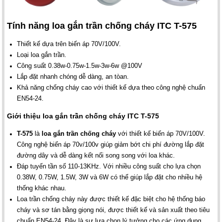
Tính năng loa gắn trần chống cháy ITC T-575
Thiết kế dựa trên biến áp 70V/100V.
Loại loa gắn trần.
Công suất 0.38w-0.75w-1.5w-3w-6w @100V
Lắp đặt nhanh chóng dễ dàng, an tòan.
Khả năng chống cháy cao với thiết kế dựa theo công nghệ chuẩn
EN54-24.
Giới thiệu loa gắn trần chống cháy ITC T-575
T-575
là
loa gắn trần chống cháy
với thiết kế biến áp 70V/100V.
Công nghệ biến áp 70v/100v giúp giảm bớt chi phí đường lắp đặt
đường dây và dễ dàng kết nối song song với loa khác.
Đáp tuyến tần số 110-13KHz. Với nhiều công suất cho lựa chọn
0.38W, 0.75W, 1.5W, 3W và 6W có thể giúp lắp đặt cho nhiều hệ
thống khác nhau.
Loa trần chống cháy này được thiết kế đặc biệt cho hệ thống báo
cháy và sơ tán bằng giọng nói, được thiết kế và sản xuất theo tiêu
chuẩn EN54-24. Đây là sự lựa chọn lý tưởng cho các ứng dụng