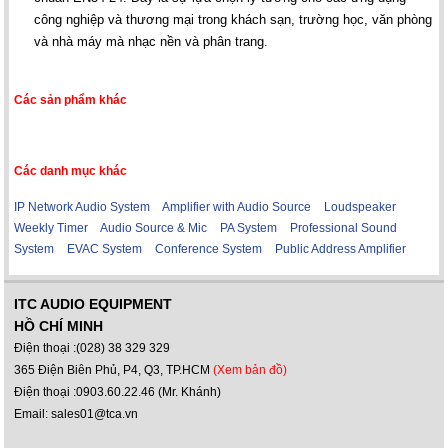
công nghiệp và thương mại trong khách sạn, trường học, văn phòng
và nhà máy mà nhạc nền và phân trang.
Các sản phẩm khác
Các danh mục khác
IP Network Audio System
Amplifier with Audio Source
Loudspeaker
Weekly Timer
Audio Source & Mic
PA System
Professional Sound
System
EVAC System
Conference System
Public Address Amplifier
ITC AUDIO EQUIPMENT
HỒ CHÍ MINH
Điện thoại :(028) 38 329 329
365 Điện Biên Phủ, P4, Q3, TP.HCM
(Xem bản đồ)
Điện thoại :0903.60.22.46 (Mr. Khánh)
Email: sales01@tca.vn