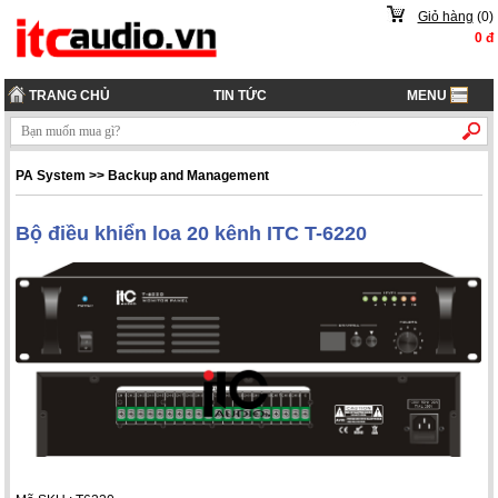
Giỏ hàng
(
0
)
0
đ
TRANG CHỦ
TIN TỨC
MENU
PA System
>>
Backup and Management
Bộ điều khiển loa 20 kênh ITC T-6220