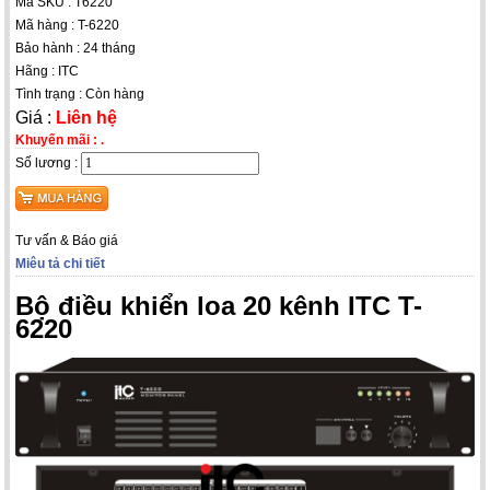
Mã SKU : T6220
Mã hàng : T-6220
Bảo hành : 24 tháng
Hãng : ITC
Tình trạng : Còn hàng
Giá :
Liên hệ
Khuyến mãi :
.
Số lương :
Tư vấn & Báo giá
Miêu tả chi tiết
Bộ điều khiển loa 20 kênh ITC T-
6220