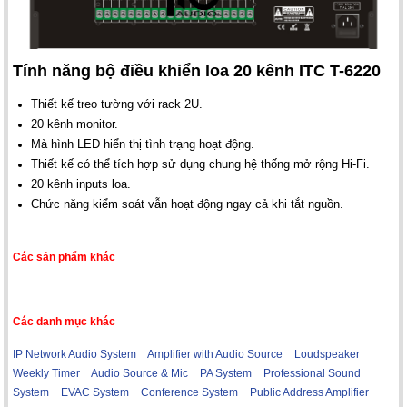
Tính năng bộ điều khiển loa 20 kênh ITC T-6220
Thiết kế treo tường với rack 2U.
20 kênh monitor.
Mà hình LED hiển thị tình trạng hoạt động.
Thiết kế có thể tích hợp sử dụng chung hệ thống mở rộng Hi-Fi.
20 kênh inputs loa.
Chức năng kiểm soát vẫn hoạt động ngay cả khi tắt nguồn.
Các sản phẩm khác
Các danh mục khác
IP Network Audio System
Amplifier with Audio Source
Loudspeaker
Weekly Timer
Audio Source & Mic
PA System
Professional Sound
System
EVAC System
Conference System
Public Address Amplifier