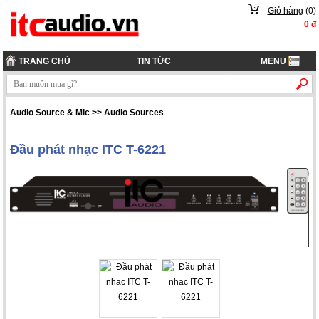
Giỏ hàng
(
0
)
0
đ
TRANG CHỦ
TIN TỨC
MENU
Audio Source & Mic
>>
Audio Sources
Đầu phát nhạc ITC T-6221