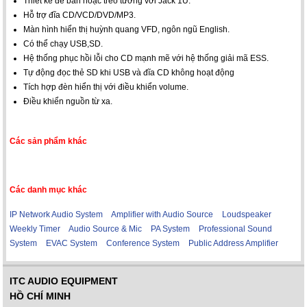
Thiết kế để bàn hoặc treo tường với Jack 1U.
Hỗ trợ đĩa CD/VCD/DVD/MP3.
Màn hình hiển thị huỳnh quang VFD, ngôn ngũ English.
Có thể chạy USB,SD.
Hệ thống phục hồi lỗi cho CD mạnh mẽ với hệ thống giải mã ESS.
Tự động đọc thẻ SD khi USB và đĩa CD không hoạt động
Tích hợp đèn hiển thị với điều khiển volume.
Điều khiển nguồn từ xa.
Các sản phẩm khác
Các danh mục khác
IP Network Audio System
Amplifier with Audio Source
Loudspeaker
Weekly Timer
Audio Source & Mic
PA System
Professional Sound
System
EVAC System
Conference System
Public Address Amplifier
ITC AUDIO EQUIPMENT
HỒ CHÍ MINH