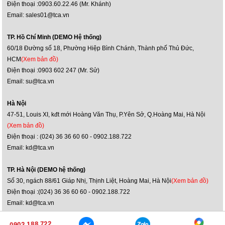
Điện thoại :0903.60.22.46 (Mr. Khánh)
Email: sales01@tca.vn
TP. Hồ Chí Minh (DEMO Hệ thống)
60/18 Đường số 18, Phường Hiệp Bình Chánh, Thành phố Thủ Đức,
HCM
(Xem bản đồ)
Điện thoại :0903 602 247 (Mr. Sử)
Email: su@tca.vn
Hà Nội
47-51, Louis XI, kđt mới Hoàng Văn Thụ, P.Yên Sở, Q.Hoàng Mai, Hà Nội
(Xem bản đồ)
Điện thoại : (024) 36 36 60 60 - 0902.188.722
Email: kd@tca.vn
TP. Hà Nội (DEMO hệ thống)
Số 30, ngách 88/61 Giáp Nhị, Thịnh Liệt, Hoàng Mai, Hà Nội
(Xem bản đồ)
Điện thoại :(024) 36 36 60 60 - 0902.188.722
Email: kd@tca.vn
0902.188.722
0902.188.722