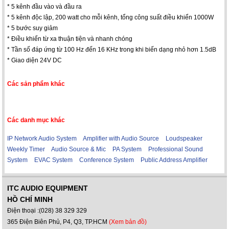
* 5 kênh đầu vào và đầu ra
* 5 kênh độc lập, 200 watt cho mỗi kênh, tổng công suất điều khiển 1000W
* 5 bước suy giảm
* Điều khiển từ xa thuận tiện và nhanh chóng
* Tần số đáp ứng từ 100 Hz đến 16 KHz trong khi biến dạng nhỏ hơn 1.5dB
* Giao diện 24V DC
Các sản phẩm khác
Các danh mục khác
IP Network Audio System
Amplifier with Audio Source
Loudspeaker
Weekly Timer
Audio Source & Mic
PA System
Professional Sound
System
EVAC System
Conference System
Public Address Amplifier
ITC AUDIO EQUIPMENT
HỒ CHÍ MINH
Điện thoại :(028) 38 329 329
365 Điện Biên Phủ, P4, Q3, TP.HCM
(Xem bản đồ)