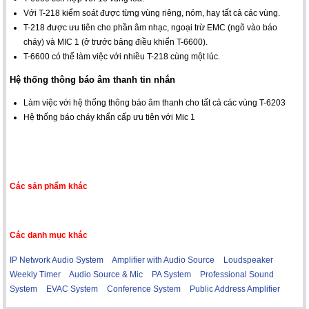
Với T-218 kiểm soát được từng vùng riêng, nóm, hay tất cả các vùng.
T-218 được ưu tiên cho phần âm nhạc, ngoại trừ EMC (ngõ vào báo
cháy) và MIC 1 (ở trước bảng điều khiển T-6600).
T-6600 có thể làm việc với nhiều T-218 cùng một lúc.
Hệ thống thông báo âm thanh tin nhắn
Làm việc với hệ thống thông báo âm thanh cho tất cả các vùng T-6203
Hệ thống báo cháy khẩn cấp ưu tiên với Mic 1
Các sản phẩm khác
Các danh mục khác
IP Network Audio System
Amplifier with Audio Source
Loudspeaker
Weekly Timer
Audio Source & Mic
PA System
Professional Sound
System
EVAC System
Conference System
Public Address Amplifier