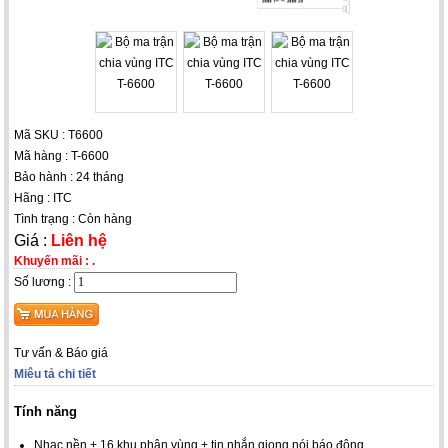
Mã SKU : T6600
Mã hàng : T-6600
Bảo hành : 24 tháng
Hãng : ITC
Tình trạng : Còn hàng
Giá :
Liên hệ
Khuyến mãi :
.
Số lương :
Tư vấn & Báo giá
Miêu tả chi tiết
Tính năng
Nhạc nền + 16 khu phân vùng + tin nhắn giọng nói báo động.