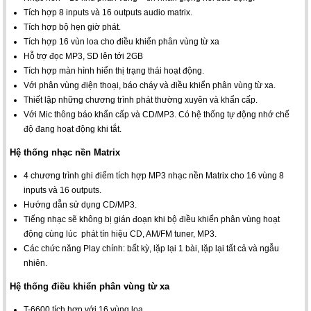
Tích hợp 8 inputs và 16 outputs audio matrix.
Tích hợp bộ hẹn giờ phát.
Tích hợp 16 vùn loa cho điều khiển phân vùng từ xa
Hỗ trợ đọc MP3, SD lên tới 2GB
Tích hợp màn hình hiển thị trạng thái hoạt động.
Với phân vùng điện thoại, báo cháy và điều khiển phân vùng từ xa.
Thiết lập những chương trình phát thường xuyên và khẩn cấp.
Với Mic thông báo khẩn cấp và CD/MP3. Có hệ thống tự động nhớ chế
độ đang hoạt động khi tắt.
Hệ thống nhạc nền Matrix
4 chương trình ghi điểm tích hợp MP3 nhạc nền Matrix cho 16 vùng 8
inputs và 16 outputs.
Hướng dẫn sử dụng CD/MP3.
Tiếng nhạc sẽ không bị gián đoạn khi bộ điều khiển phân vùng hoạt
động cùng lúc phát tín hiệu CD, AM/FM tuner, MP3.
Các chức năng Play chính: bất kỳ, lặp lại 1 bài, lặp lại tất cả và ngẫu
nhiên.
Hệ thống điều khiển phân vùng từ xa
T-6600 tích hợp với 16 vùng loa.