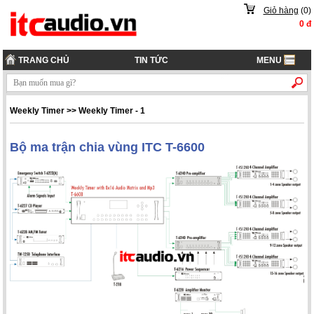
Giỏ hàng
(
0
)
0
đ
TRANG CHỦ
TIN TỨC
MENU
Weekly Timer
>>
Weekly Timer - 1
Bộ ma trận chia vùng ITC T-6600