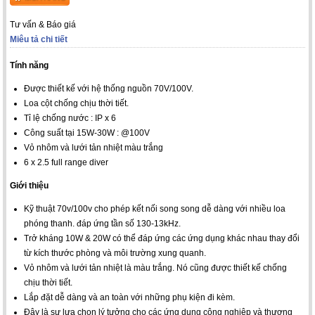
Tư vấn & Báo giá
Miêu tả chi tiết
Tính năng
Được thiết kế với hệ thống nguồn 70V/100V.
Loa cột chống chịu thời tiết.
Tỉ lệ chống nước : IP x 6
Công suất tại 15W-30W : @100V
Vỏ nhôm và lưới tản nhiệt màu trắng
6 x 2.5 full range diver
Giới thiệu
Kỹ thuật 70v/100v cho phép kết nối song song dễ dàng với nhiều loa
phóng thanh. đáp ứng tần số 130-13kHz.
Trở kháng 10W & 20W có thể đáp ứng các ứng dụng khác nhau thay đổi
từ kích thước phòng và môi trường xung quanh.
Vỏ nhôm và lưới tản nhiệt là màu trắng. Nó cũng được thiết kế chống
chịu thời tiết.
Lắp đặt dễ dàng và an toàn với những phụ kiện đi kèm.
Đây là sự lựa chọn lý tưởng cho các ứng dụng công nghiệp và thương