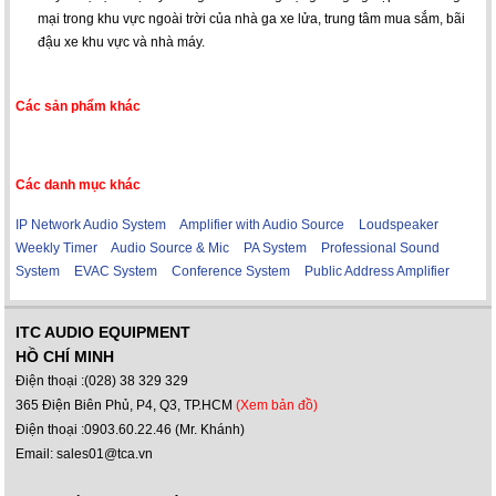
mại trong khu vực ngoài trời của nhà ga xe lửa, trung tâm mua sắm, bãi
đậu xe khu vực và nhà máy.
Các sản phẩm khác
Các danh mục khác
IP Network Audio System
Amplifier with Audio Source
Loudspeaker
Weekly Timer
Audio Source & Mic
PA System
Professional Sound
System
EVAC System
Conference System
Public Address Amplifier
ITC AUDIO EQUIPMENT
HỒ CHÍ MINH
Điện thoại :(028) 38 329 329
365 Điện Biên Phủ, P4, Q3, TP.HCM
(Xem bản đồ)
Điện thoại :0903.60.22.46 (Mr. Khánh)
Email: sales01@tca.vn