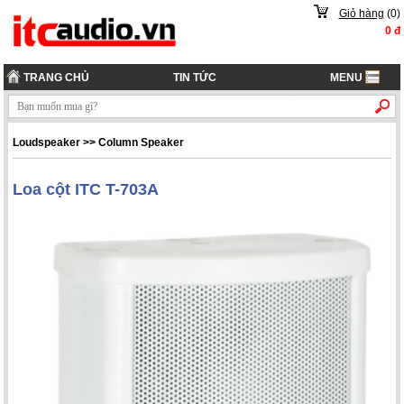
Giỏ hàng
(
0
)
0
đ
TRANG CHỦ
TIN TỨC
MENU
Loudspeaker
>>
Column Speaker
Loa cột ITC T-703A