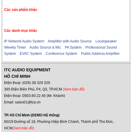
Các sản phẩm khác
Các danh mục khác
IP Network Audio System
Amplifier with Audio Source
Loudspeaker
Weekly Timer
Audio Source & Mic
PA System
Professional Sound
System
EVAC System
Conference System
Public Address Amplifier
ITC AUDIO EQUIPMENT
HỒ CHÍ MINH
Điện thoại :(028) 38 329 329
365 Điện Biên Phủ, P4, Q3, TP.HCM
(Xem bản đồ)
Điện thoại :0903.60.22.46 (Mr. Khánh)
Email: sales01@tca.vn
TP. Hồ Chí Minh (DEMO Hệ thống)
60/18 Đường số 18, Phường Hiệp Bình Chánh, Thành phố Thủ Đức,
HCM
(Xem bản đồ)