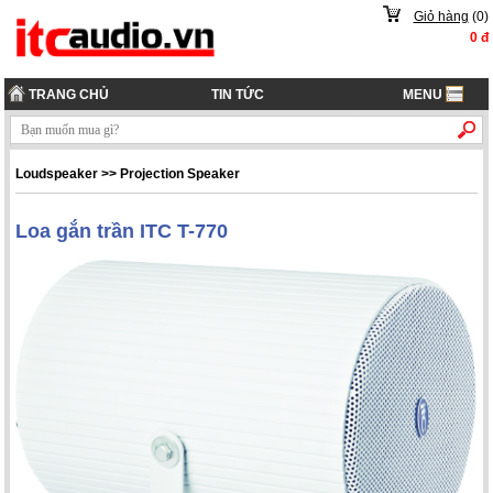
Giỏ hàng
(
0
)
0
đ
TRANG CHỦ
TIN TỨC
MENU
Loudspeaker
>>
Projection Speaker
Loa gắn trần ITC T-770