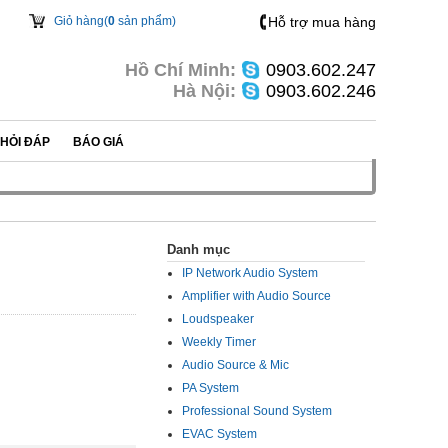
Giỏ hàng(
0
sản phẩm)
Hỗ trợ mua hàng
Hồ Chí Minh:
0903.602.247
Hà Nội:
0903.602.246
HỎI ĐÁP
BÁO GIÁ
Danh mục
IP Network Audio System
Amplifier with Audio Source
Loudspeaker
Weekly Timer
Audio Source & Mic
PA System
Professional Sound System
EVAC System