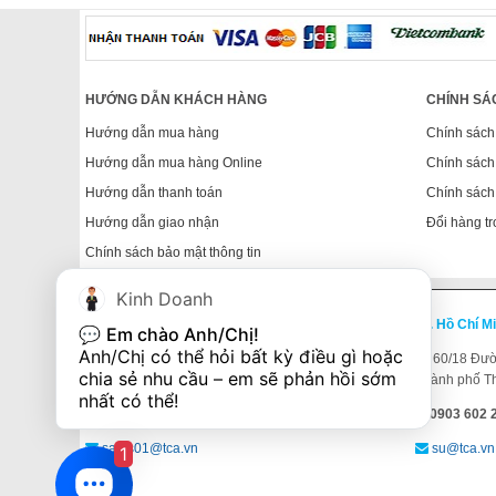
HƯỚNG DẪN KHÁCH HÀNG
CHÍNH SÁ
Hướng dẫn mua hàng
Chính sách
Hướng dẫn mua hàng Online
Chính sách
Hướng dẫn thanh toán
Chính sách
Hướng dẫn giao nhận
Đổi hàng tr
Chính sách bảo mật thông tin
Kinh Doanh
TP. Hồ Chí Minh
TP. Hồ Chí M
💬 
Em chào Anh/Chị!
Anh/Chị có thể hỏi bất kỳ điều gì hoặc 
Số 365 Điện Biên Phủ, P4, Q3, TP.HCM
(Xem bản
60/18 Đườn
chia sẻ nhu cầu – em sẽ phản hồi sớm 
đồ)
Thành phố T
nhất có thể!
(028) 38 329 329 - 0903.60.22.46
0903 602 2
sales01@tca.vn
su@tca.vn
1