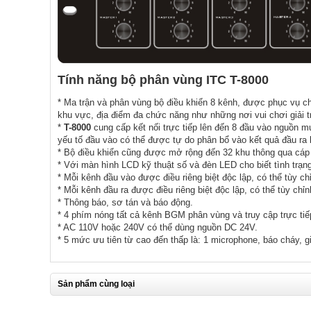
Tính năng bộ phân vùng ITC T-8000
* Ma trận và phân vùng bộ điều khiển 8 kênh, được phục vụ ch
khu vực, địa điểm đa chức năng như những nơi vui chơi giải t
*
T-8000
cung cấp kết nối trực tiếp lên đến 8 đầu vào nguồn mu
yếu tố đầu vào có thể được tự do phân bổ vào kết quả đầu ra
* Bộ điều khiển cũng được mở rộng đến 32 khu thông qua cáp l
* Với màn hình LCD kỹ thuật số và đèn LED cho biết tình trạng
* Mỗi kênh đầu vào được điều riêng biệt độc lập, có thể tùy ch
* Mỗi kênh đầu ra được điều riêng biệt độc lập, có thể tùy chỉ
* Thông báo, sơ tán và báo động.
* 4 phím nóng tất cả kênh BGM phân vùng và truy cập trực tiế
* AC 110V hoặc 240V có thể dùng nguồn DC 24V.
* 5 mức ưu tiên từ cao đến thấp là: 1 microphone, báo cháy, g
Sản phẩm cùng loại