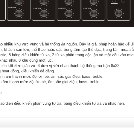
o nhiều khu vực vùng và hệ thống đa nguồn. Đây là giải pháp hoàn hảo để đi
rí, khách sạn lớn, thể thao hoặc các trung tâm tập thể dục, trung tâm mua 
sic, 8 bảng điều khiển từ xa, 2 từ xa phân trang độc lập và một đầu vào mic
 khác nhau 8 khu cùng một lúc.
iên kết đơn giản với 4 đơn vị với nhau thành hệ thống ma trận 8x32.
 hoạt động, điều khiển dễ dàng.
ỉnh âm thanh mức độ lớn bé, âm sắc giai điệu, bass, treble.
nh âm thanh mức độ lớn bé, âm sắc giai điệu, bass, treble.
p.
iao diện điều khiển phân vùng từ xa, bảng điều khiển từ xa và nhạc nền.