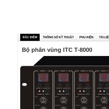
ĐẶC ĐIỂM
THÔNG SỐ KỸ THUẬT
PHỤ KIỆN
TÀI LI
Bộ phân vùng ITC T-8000