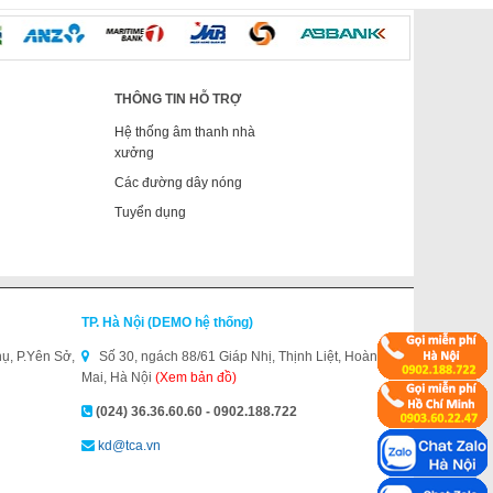
THÔNG TIN HỖ TRỢ
Hệ thống âm thanh nhà
xưởng
Các đường dây nóng
Tuyển dụng
TP. Hà Nội (DEMO hệ thống)
ụ, P.Yên Sở,
Số 30, ngách 88/61 Giáp Nhị, Thịnh Liệt, Hoàng
Mai, Hà Nội
(Xem bản đồ)
(024) 36.36.60.60 - 0902.188.722
kd@tca.vn