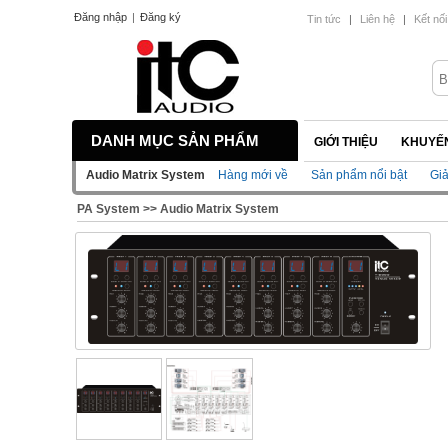
Đăng nhập
|
Đăng ký
Tin tức
|
Liên hệ
|
Kết nối
DANH MỤC SẢN PHẨM
GIỚI THIỆU
KHUYẾN
Audio Matrix System
Hàng mới về
Sản phẩm nổi bật
Gi
PA System
>>
Audio Matrix System