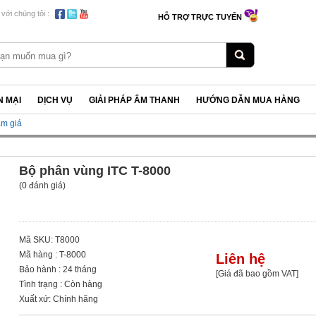
 với chúng tôi :
HỖ TRỢ TRỰC TUYẾN
 MẠI
DỊCH VỤ
GIẢI PHÁP ÂM THANH
HƯỚNG DẪN MUA HÀNG
ảm giá
Bộ phân vùng ITC T-8000
(0 đánh giá)
Mã SKU: T8000
Mã hàng : T-8000
Liên hệ
Bảo hành : 24 tháng
[Giá đã bao gồm VAT]
Tình trạng : Còn hàng
Xuất xứ: Chính hãng