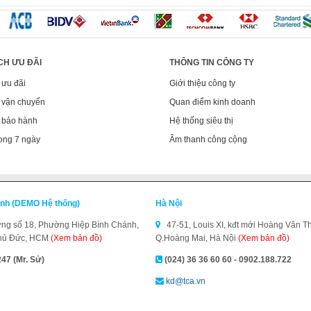
CH ƯU ĐÃI
THÔNG TIN CÔNG TY
 ưu đãi
Giới thiệu công ty
 vận chuyển
Quan điểm kinh doanh
 bảo hành
Hệ thống siêu thị
ong 7 ngày
Âm thanh công cộng
inh (DEMO Hệ thống)
Hà Nội
g số 18, Phường Hiệp Bình Chánh,
47-51, Louis XI, kđt mới Hoàng Văn Th
hủ Đức, HCM
(Xem bản đồ)
Q.Hoàng Mai, Hà Nội
(Xem bản đồ)
47 (Mr. Sử)
(024) 36 36 60 60 - 0902.188.722
kd@tca.vn