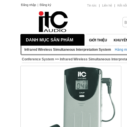
Đăng nhập
|
Đăng ký
Tin tức
|
Liên hệ
|
Kết nối
DANH MỤC SẢN PHẨM
GIỚI THIỆU
KHUYẾN
Infrared Wireless Simultaneous Interpretation System
Hàng m
Conference System
>>
Infrared Wireless Simultaneous Interpret