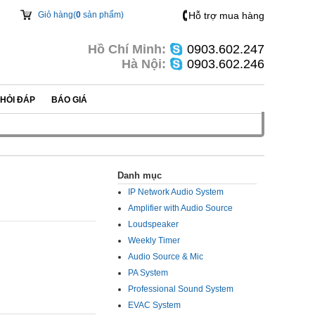
Giỏ hàng(
0
sản phẩm)
Hỗ trợ mua hàng
Hồ Chí Minh:
0903.602.247
Hà Nội:
0903.602.246
HỎI ĐÁP
BÁO GIÁ
Danh mục
IP Network Audio System
Amplifier with Audio Source
Loudspeaker
Weekly Timer
Audio Source & Mic
PA System
Professional Sound System
EVAC System