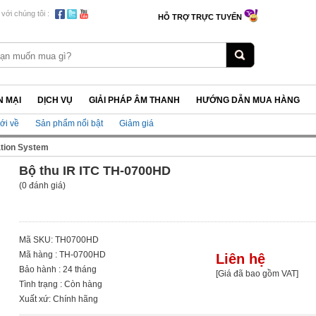
 với chúng tôi :
HỖ TRỢ TRỰC TUYẾN
 MẠI
DỊCH VỤ
GIẢI PHÁP ÂM THANH
HƯỚNG DẪN MUA HÀNG
ới về
Sản phẩm nổi bật
Giảm giá
ation System
Bộ thu IR ITC TH-0700HD
(0 đánh giá)
Mã SKU: TH0700HD
Mã hàng : TH-0700HD
Liên hệ
Bảo hành : 24 tháng
[Giá đã bao gồm VAT]
Tình trạng : Còn hàng
Xuất xứ: Chính hãng